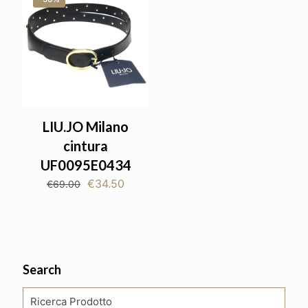
LIU.JO Milano
cintura
UF0095E0434
Il
Il
€
34.50
€
69.00
prezzo
prezzo
originale
attuale
era:
è:
€69.00.
€34.50.
Search