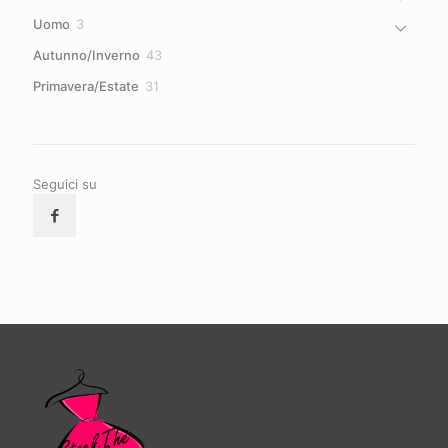
prodotti
3
Uomo
3
prodotti
43
Autunno/Inverno
43
prodotti
31
Primavera/Estate
31
prodotti
Seguici su