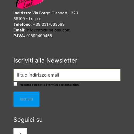
Indirizzo:
Via Borgo Giannotti, 223
55100 - Lucca
Telefono:
+39 3317663599
Email:
info@stockthelook.com
P.IVA:
01899490468
Iscriviti alla Newsletter
Ho letto e accetto i termini e le condizioni
Seguici su