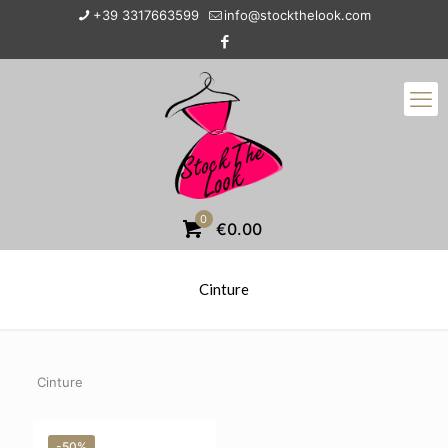
+39 3317663599
info@stockthelook.com
0
€0.00
Cinture
Cinture
-50%