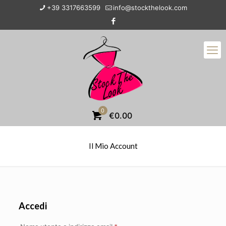
+39 3317663599
info@stockthelook.com
0
€0.00
Il Mio Account
Accedi
Richiesto