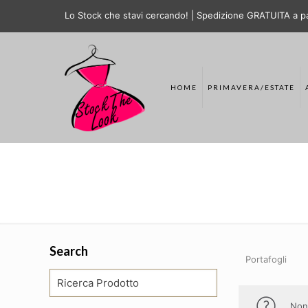
Lo Stock che stavi cercando! | Spedizione GRATUITA a pa
HOME
PRIMAVERA/ESTATE
Search
Portafogli
Non 