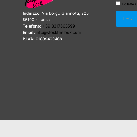
Ho letto e
Indirizzo:
Via Borgo Giannotti, 223
55100 - Lucca
Telefono:
+39 3317663599
Email:
info@stockthelook.com
P.IVA:
01899490468