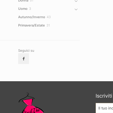
51
Donna
51
prodotti
3
Uomo
3
prodotti
43
Autunno/Inverno
43
prodotti
31
Primavera/Estate
31
prodotti
Seguici su
Iscrivit