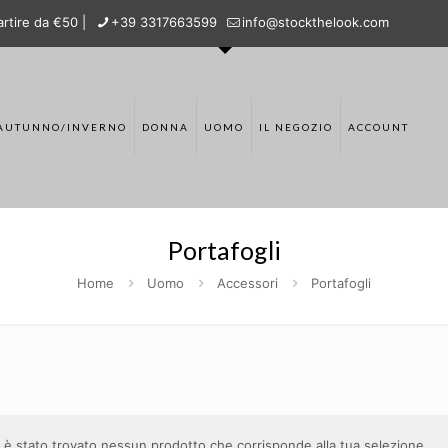
rtire da €50 |
+39 3317663599
info@stockthelook.com
AUTUNNO/INVERNO
DONNA
UOMO
IL NEGOZIO
ACCOUNT
Portafogli
Home
Uomo
Accessori
Portafogli
è stato trovato nessun prodotto che corrisponde alla tua selezione.