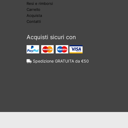
Resi e rimborsi
Carrello
Acquista
Contatti
Acquisti sicuri con
Spedizione GRATUITA da €50