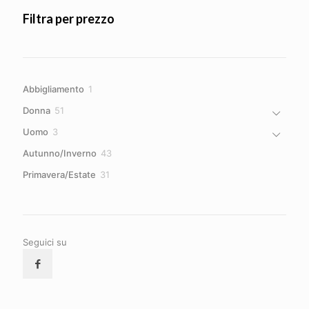
Filtra per prezzo
1
Abbigliamento
1
prodotto
51
Donna
51
prodotti
3
Uomo
3
prodotti
43
Autunno/Inverno
43
prodotti
31
Primavera/Estate
31
prodotti
Seguici su