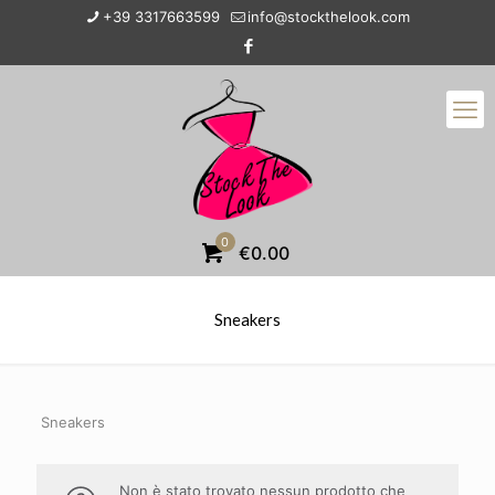
+39 3317663599
info@stockthelook.com
0
€0.00
Sneakers
Sneakers
Non è stato trovato nessun prodotto che