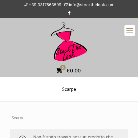
+39 3317663599
info@stockthelook.com
0
€0.00
Scarpe
Scarpe
Non è stato trovato nessun prodotto che