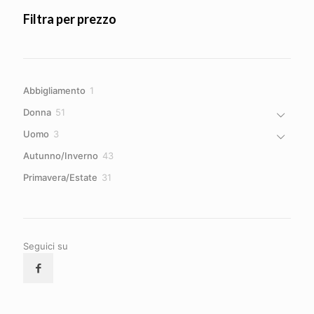
Filtra per prezzo
1
Abbigliamento
1
prodotto
51
Donna
51
prodotti
3
Uomo
3
prodotti
43
Autunno/Inverno
43
prodotti
31
Primavera/Estate
31
prodotti
Seguici su