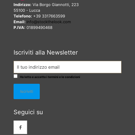
Indirizzo:
Via Borgo Giannotti, 223
55100 - Lucca
Telefono:
+39 3317663599
Email:
info@stockthelook.com
P.IVA:
01899490468
Iscriviti alla Newsletter
Ho letto e accetto i termini e le condizioni
Seguici su