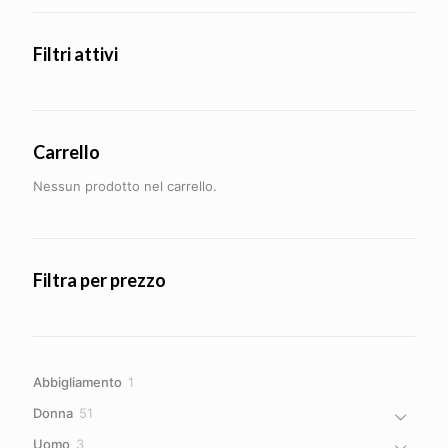
Filtri attivi
Carrello
Nessun prodotto nel carrello.
Filtra per prezzo
1
Abbigliamento
1
prodotto
51
Donna
51
prodotti
3
Uomo
3