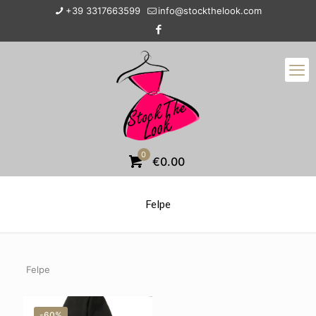
+39 3317663599
info@stockthelook.com
0
€0.00
Felpe
Felpe
-60%