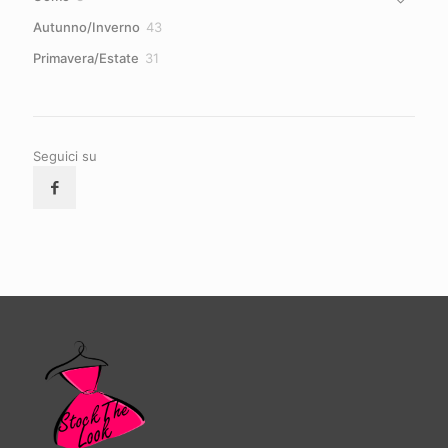
prodotti
43
Autunno/Inverno
43
prodotti
31
Primavera/Estate
31
prodotti
Seguici su