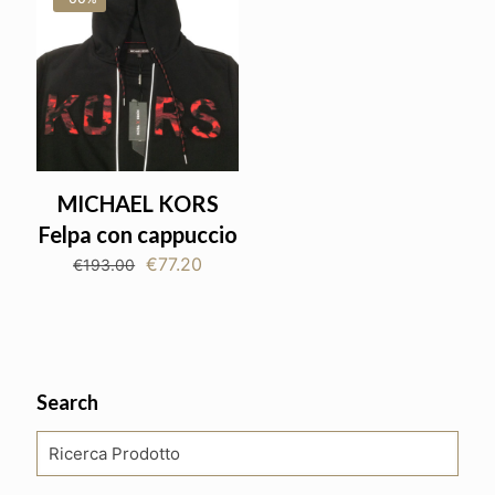
MICHAEL KORS
Felpa con cappuccio
Il
Il
€
77.20
€
193.00
prezzo
prezzo
originale
attuale
era:
è:
€193.00.
€77.20.
Search