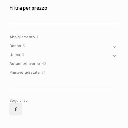
Filtra per prezzo
1
Abbigliamento
1
prodotto
51
Donna
51
prodotti
3
Uomo
3
prodotti
43
Autunno/Inverno
43
prodotti
31
Primavera/Estate
31
prodotti
Seguici su