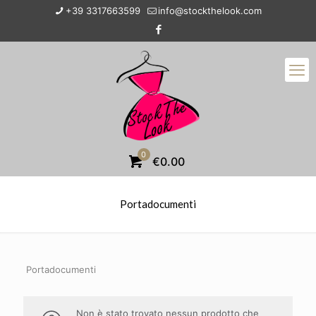
+39 3317663599
info@stockthelook.com
0
€0.00
Portadocumenti
Portadocumenti
Non è stato trovato nessun prodotto che